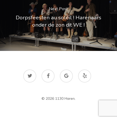
Next Post
Dorpsfeesten au soleil ! Harenaars
onder de zon dit WE !
twitter
facebook
google-
yelp
plus
© 2026 1130 Haren.