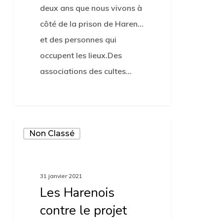
deux ans que nous vivons à
côté de la prison de Haren...
et des personnes qui
occupent les lieux.Des
associations des cultes…
Les
Non Classé
Harenois
contre
le
31 janvier 2021
projet
Les Harenois
Jazy
contre le projet
(?)