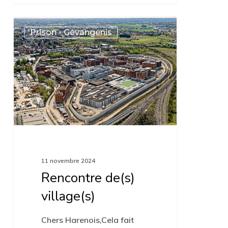
Rencontre
0
Prison - Gevangenis
de(s)
village(s)
11 novembre 2024
Rencontre de(s)
village(s)
Chers Harenois,Cela fait