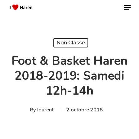
Menu
Skip
to
Close
main
Menu
content
Non Classé
Foot & Basket Haren
2018-2019: Samedi
12h-14h
By
laurent
2 octobre 2018