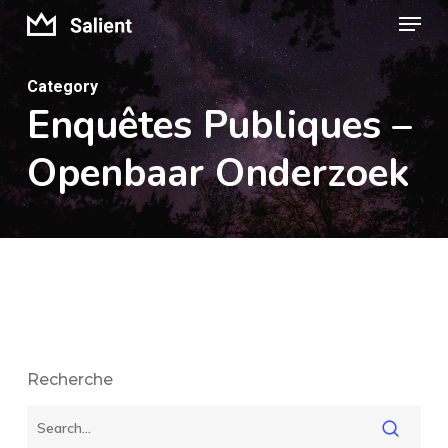
Menu
Skip
to
Close
main
Category
Menu
Enquêtes Publiques –
content
Openbaar Onderzoek
Recherche