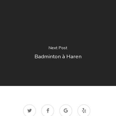
Next Post
Badminton à Haren
twitter
facebook
google-
yelp
plus