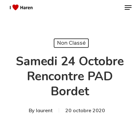
Menu
Skip
to
Close
main
Menu
content
Non Classé
Samedi 24 Octobre
Rencontre PAD
Bordet
By
laurent
20 octobre 2020