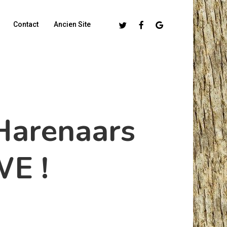
Twitter
Facebook
Google-
Contact
Ancien Site
Plus
 Harenaars
WE !