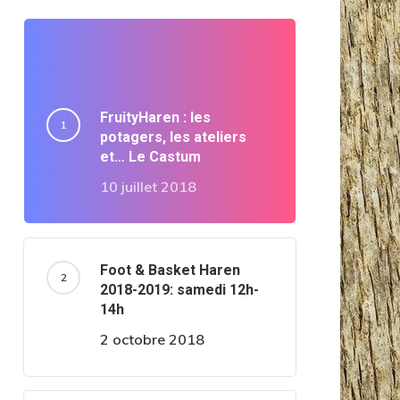
FruityHaren : les
potagers, les ateliers
et… Le Castum
10 juillet 2018
Foot & Basket Haren
2018-2019: samedi 12h-
14h
2 octobre 2018