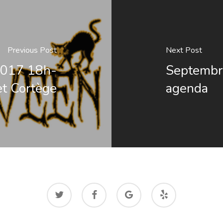
Previous Post
Next Post
2017 18h-
Septembre
et Cortège
agenda
twitter
facebook
google-
yelp
plus