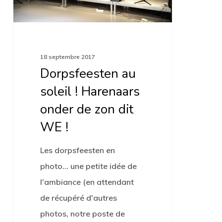
onder
de
zon
dit
18 septembre 2017
WE
Dorpsfeesten au
!
soleil ! Harenaars
onder de zon dit
WE !
Les dorpsfeesten en
photo... une petite idée de
l'ambiance (en attendant
de récupéré d'autres
photos, notre poste de