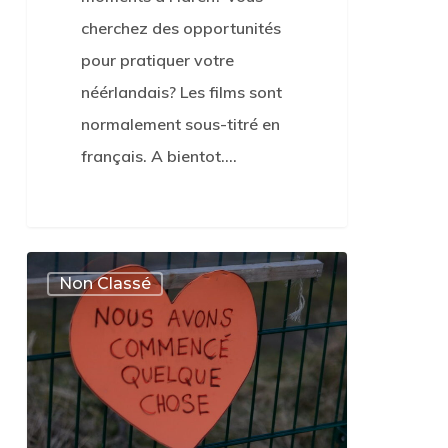
cherchez des opportunités
pour pratiquer votre
néérlandais? Les films sont
normalement sous-titré en
français. A bientot.…
0
Recevez
0
Non Classé
les
infos
« Dossier
Megaprison
de