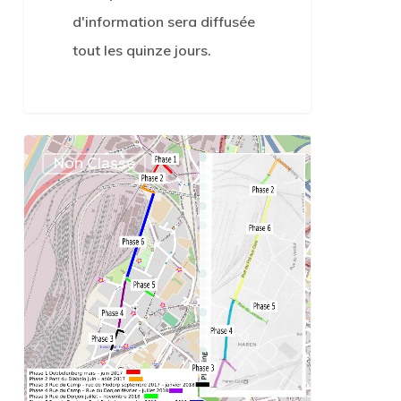
d'information sera diffusée
tout les quinze jours.
Planning
0
Non Classé
travaux
Pré
aux
Oies:
phase
3
prévue
en