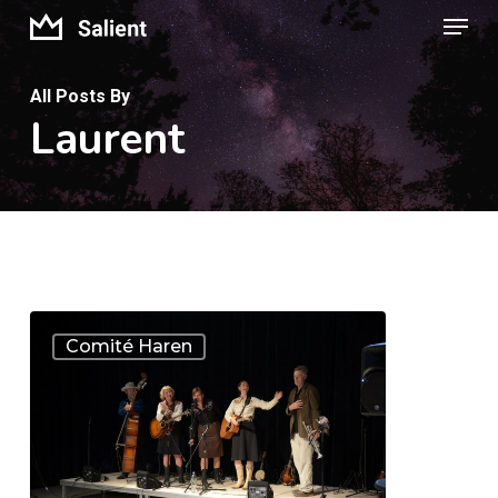
Menu
Skip
to
Close
main
All Posts By
Menu
Laurent
content
Dorpsfeesten
0
Comité Haren
au
soleil
!
Harenaars