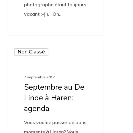
photographe étant toujours
vacant ;-) ). "On…
Septembre
Non Classé
au
De
Linde
7 septembre 2017
à
Septembre au De
Haren:
Linde à Haren:
agenda
agenda
Vous voulez passer de bons
moments à Haren? Vous