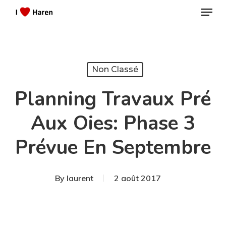
Menu
Skip
to
Close
main
Menu
content
Non Classé
Planning Travaux Pré
Aux Oies: Phase 3
Prévue En Septembre
By
laurent
2 août 2017