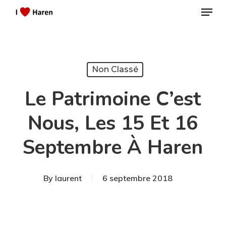
Menu
Skip
to
Close
main
Menu
content
Non Classé
Le Patrimoine C’est
Nous, Les 15 Et 16
Septembre À Haren
By
laurent
6 septembre 2018