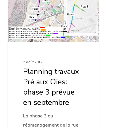
phase
3
prévue
en
septembre
2 août 2017
Planning travaux
Pré aux Oies:
phase 3 prévue
en septembre
La phase 3 du
réaménagement de la rue