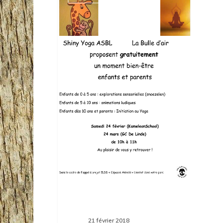
samedi
24
à
10h
« Moment
détente
en
famille »
à
KameleonSchool
rue
du
Beemdgracht
21 février 2018