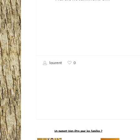
laurent
0
Ce
Non Classé