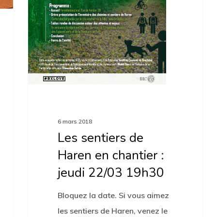
jeudi
22/03
19h30
6 mars 2018
Les sentiers de
Haren en chantier :
jeudi 22/03 19h30
Bloquez la date. Si vous aimez
les sentiers de Haren, venez le