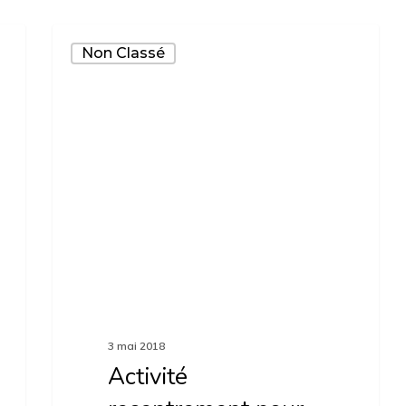
Activité
Non Classé
recentrement
pour
tous
ce
samedi
5
mai
+
…
3 mai 2018
Activité