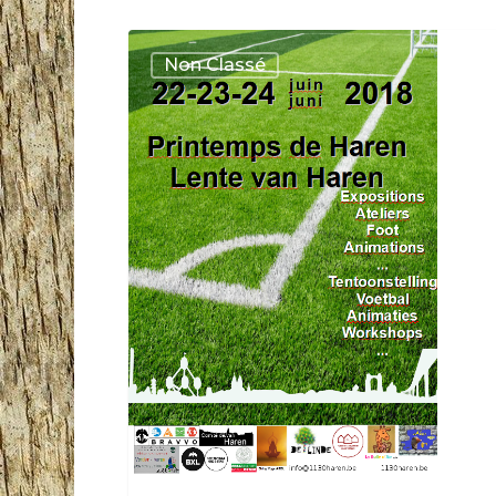
22-
Non Classé
23-
24/06
Printemps
de
Haren
2018
Lente
van
Haren