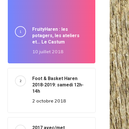
FruityHaren : les
potagers, les ateliers
et… Le Castum
10 juillet 2018
Foot & Basket Haren
2018-2019: samedi 12h-
14h
2 octobre 2018
2017 avec/met