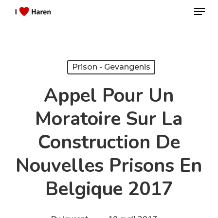
Menu
Skip
to
Close
main
Menu
content
Prison - Gevangenis
Appel Pour Un
Moratoire Sur La
Construction De
Nouvelles Prisons En
Belgique 2017