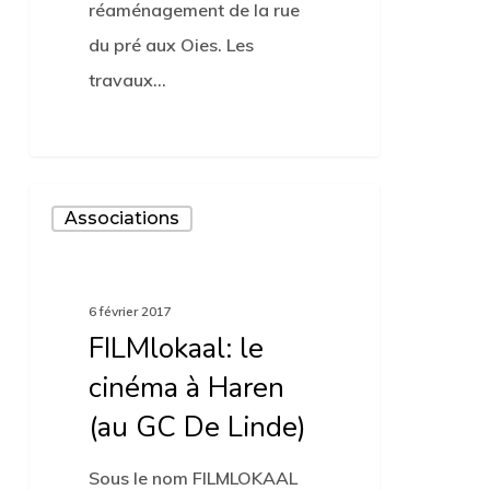
réaménagement de la rue
du pré aux Oies. Les
travaux…
FILMlokaal:
Associations
le
cinéma
à
6 février 2017
Haren
FILMlokaal: le
(au
cinéma à Haren
GC
(au GC De Linde)
De
Sous le nom FILMLOKAAL
Linde)