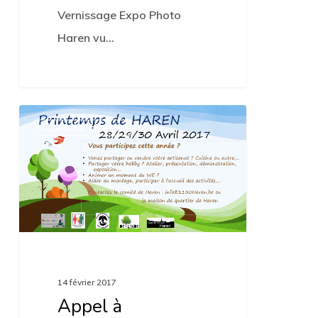
Vernissage Expo Photo
Haren vu…
Appel
0
Comité Haren
à
participation:
Haren
en
fête
« Printemps
de
14 février 2017
Haren »
Appel à