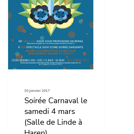
mars
(Salle
de
Linde
à
Haren)
30 janvier 2017
Soirée Carnaval le
samedi 4 mars
(Salle de Linde à
Haren)