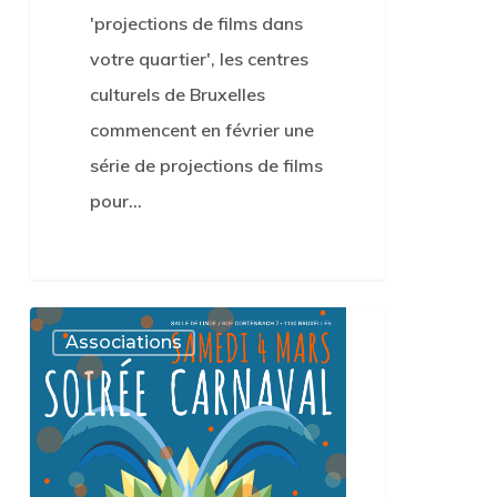
'projections de films dans
votre quartier', les centres
culturels de Bruxelles
commencent en février une
série de projections de films
pour…
0
Soirée
0
Associations
Carnaval
le
samedi
4